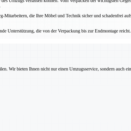
se des Umzugs verlassen können. Vom Verpacken der wichtigsten Gege
.
-Mitarbeitern, die Ihre Möbel und Technik sicher und schadenfrei aufs
de Unterstützung, die von der Verpackung bis zur Endmontage reicht. S
ilen. Wir bieten Ihnen nicht nur einen Umzugsservice, sondern auch ei