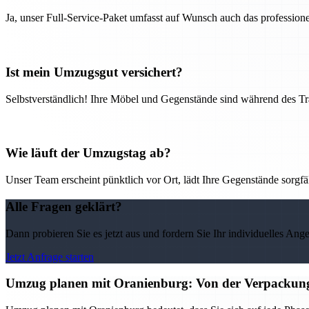
Ja, unser Full-Service-Paket umfasst auf Wunsch auch das professio
Ist mein Umzugsgut versichert?
Selbstverständlich! Ihre Möbel und Gegenstände sind während des Tra
Wie läuft der Umzugstag ab?
Unser Team erscheint pünktlich vor Ort, lädt Ihre Gegenstände sorgfälti
Alle Fragen geklärt?
Dann probieren Sie es jetzt aus und fordern Sie Ihr individuelles Ang
Jetzt Anfrage starten
Umzug planen mit Oranienburg: Von der Verpackun