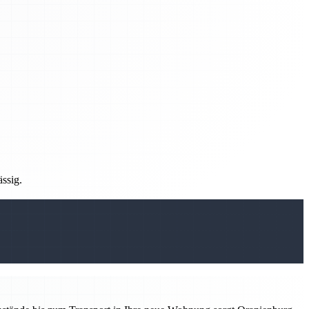
ässig.