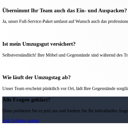
Übernimmt Ihr Team auch das Ein- und Auspacken?
Ja, unser Full-Service-Paket umfasst auf Wunsch auch das professio
Ist mein Umzugsgut versichert?
Selbstverständlich! Ihre Möbel und Gegenstände sind während des Tra
Wie läuft der Umzugstag ab?
Unser Team erscheint pünktlich vor Ort, lädt Ihre Gegenstände sorgfälti
Alle Fragen geklärt?
Dann probieren Sie es jetzt aus und fordern Sie Ihr individuelles Ang
Jetzt Anfrage starten